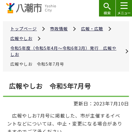
こ
の
ペ
ー
トップページ
市政情報
広報・広聴
ジ
広報やしお
の
令和5年度（令和5年4月～令和6年3月）発行 広報や
先
しお
頭
広報やしお 令和5年7月号
で
す
本
広報やしお 令和5年7月号
文
こ
更新日：2023年7月10日
こ
か
広報やしお7月号に掲載した、市が主催するイベ
ら
ントなどについては、中止・変更になる場合があり
ますのでご了承ください。