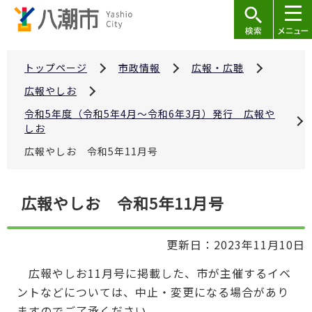
こ
の
ペ
ー
トップページ
市政情報
広報・広聴
ジ
広報やしお
の
令和5年度（令和5年4月～令和6年3月）発行 広報や
先
しお
頭
広報やしお 令和5年11月号
で
す
本
広報やしお 令和5年11月号
文
こ
更新日：2023年11月10日
こ
か
広報やしお11月号に掲載した、市が主催するイベ
ら
ントなどについては、中止・変更になる場合があり
ますのでご了承ください。