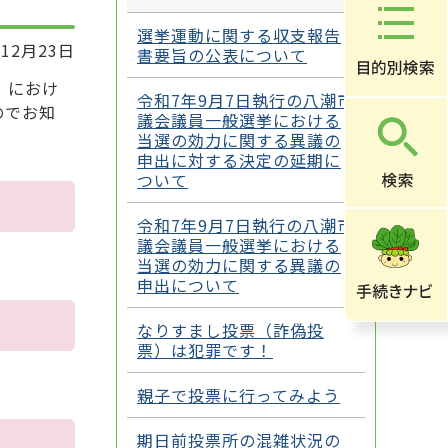
選挙運動に関する収支報告
12月23日
書要旨の公表について
）におけ
令和7年9月7日執行の八潮市
のでお知
議会議員一般選挙における
当選の効力に関する異議の
申出に対する決定の延期に
ついて
令和7年9月7日執行の八潮市
議会議員一般選挙における
当選の効力に関する異議の
申出について
なりすまし投票（詐偽投
票）は犯罪です！
親子で投票に行ってみよう
期日前投票所の混雑状況の