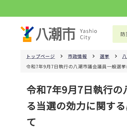
こ
の
ペ
ー
防
ジ
の
先
トップページ
市政情報
選挙
八
頭
で
令和7年9月7日執行の八潮市議会議員一般選
す
本
令和7年9月7日執行
文
こ
る当選の効力に関する
こ
か
て
ら