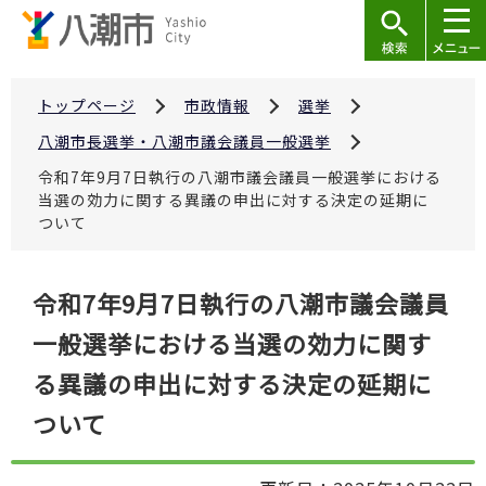
こ
の
ペ
ー
トップページ
市政情報
選挙
ジ
八潮市長選挙・八潮市議会議員一般選挙
の
令和7年9月7日執行の八潮市議会議員一般選挙における
先
当選の効力に関する異議の申出に対する決定の延期に
頭
ついて
で
す
本
令和7年9月7日執行の八潮市議会議員
文
一般選挙における当選の効力に関す
こ
こ
る異議の申出に対する決定の延期に
か
ついて
ら