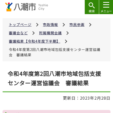
こ
の
ペ
ー
トップページ
市政情報
市民参画
ジ
審議会など
附属機関会議
の
審議結果【令和4年度下半期】
先
令和4年度第2回八潮市地域包括支援センター運営協議
頭
会 審議結果
で
す
本
令和4年度第2回八潮市地域包括支援
文
センター運営協議会 審議結果
こ
こ
か
更新日：2023年2月28日
ら