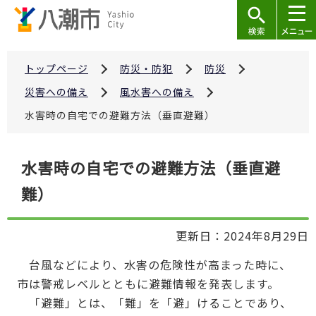
こ
の
ペ
ー
トップページ
防災・防犯
防災
ジ
災害への備え
風水害への備え
の
水害時の自宅での避難方法（垂直避難）
先
頭
本
で
水害時の自宅での避難方法（垂直避
文
す
難）
こ
こ
か
更新日：2024年8月29日
ら
台風などにより、水害の危険性が高まった時に、
市は警戒レベルとともに避難情報を発表します。
「避難」とは、「難」を「避」けることであり、