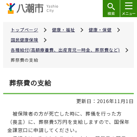
こ
の
ペ
ー
トップページ
健康・福祉
健康・保健
ジ
国民健康保険
の
各種給付(高額療養費、出産育児一時金、葬祭費など)
先
葬祭費の支給
頭
で
本
す
葬祭費の支給
文
こ
更新日：2016年11月1日
こ
か
被保険者の方が死亡した時に、葬儀を行った方
ら
（喪主）に、葬祭費5万円を支給しますので、国保年
金課窓口に申請してください。