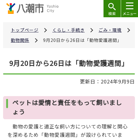
こ
の
ペ
ー
トップページ
くらし・手続き
ごみ・環境
ジ
動物関係
9月20日から26日は「動物愛護週間」
の
先
本
9月20日から26日は「動物愛護週間」
頭
文
で
こ
す
更新日：2024年9月9日
こ
か
ら
ペットは愛情と責任をもって飼いまし
ょう
動物の愛護と適正な飼い方についての理解と関心
を深めるため「動物愛護週間」が設けられていま