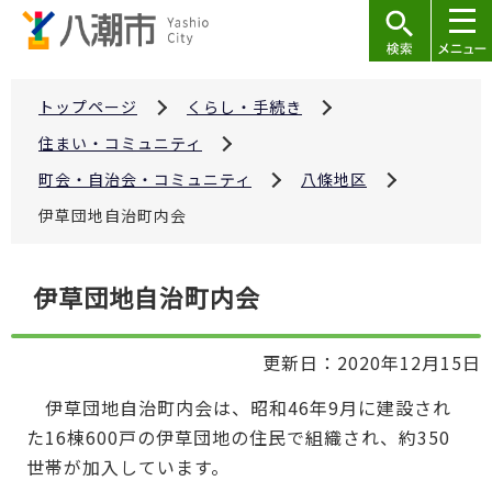
こ
の
ペ
ー
トップページ
くらし・手続き
ジ
住まい・コミュニティ
の
町会・自治会・コミュニティ
八條地区
先
伊草団地自治町内会
頭
で
本
す
伊草団地自治町内会
文
こ
更新日：2020年12月15日
こ
か
伊草団地自治町内会は、昭和46年9月に建設され
ら
た16棟600戸の伊草団地の住民で組織され、約350
世帯が加入しています。