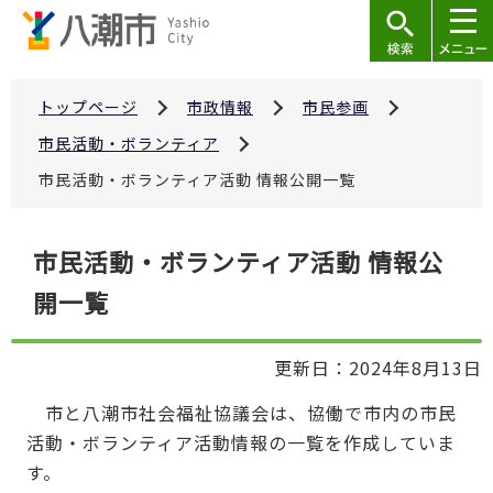
こ
の
ペ
ー
トップページ
市政情報
市民参画
ジ
市民活動・ボランティア
の
市民活動・ボランティア活動 情報公開一覧
先
頭
本
で
市民活動・ボランティア活動 情報公
文
す
開一覧
こ
こ
か
更新日：2024年8月13日
ら
市と八潮市社会福祉協議会は、協働で市内の市民
活動・ボランティア活動情報の一覧を作成していま
す。