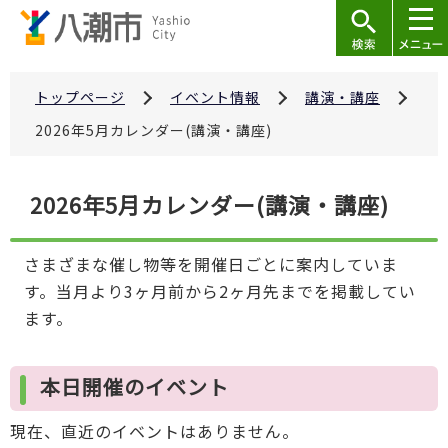
こ
の
ペ
ー
トップページ
イベント情報
講演・講座
ジ
2026年5月カレンダー(講演・講座)
の
先
本
2026年5月カレンダー(講演・講座)
頭
文
で
こ
す
さまざまな催し物等を開催日ごとに案内していま
こ
す。当月より3ヶ月前から2ヶ月先までを掲載してい
か
ます。
ら
本日開催のイベント
現在、直近のイベントはありません。