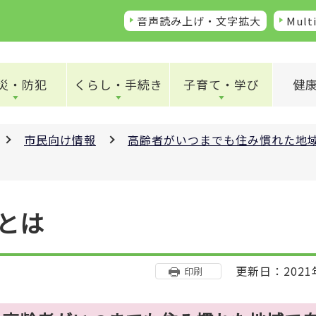
音声読み上げ・文字拡大
Multi
災・防犯
くらし・手続き
子育て・学び
健
市民向け情報
高齢者がいつまでも住み慣れた地
とは
更新日：2021
印刷