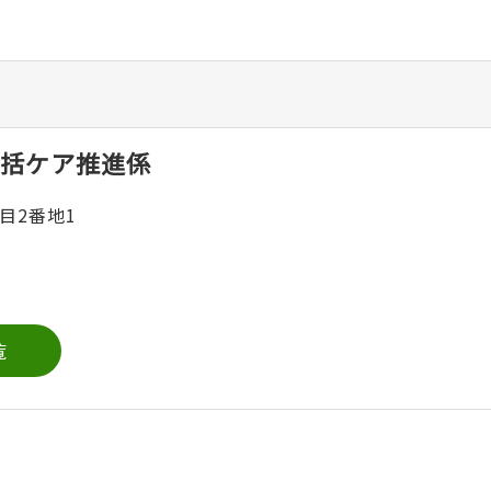
括ケア推進係
目2番地1
覧