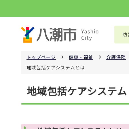
こ
の
ペ
ー
防
ジ
の
先
トップページ
健康・福祉
介護保険
頭
で
地域包括ケアシステムとは
す
本
地域包括ケアシステム
文
こ
こ
か
ら