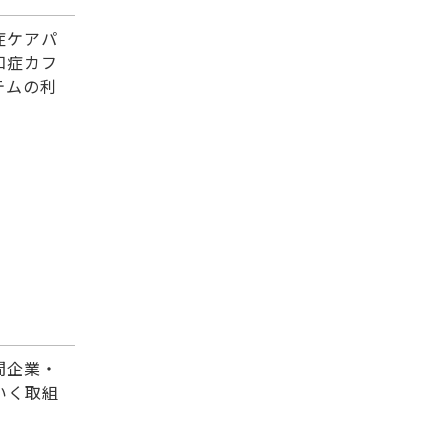
症ケアパ
知症カフ
テムの利
間企業・
いく取組