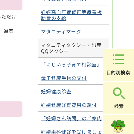
妊娠高血圧症候群等療養援
いただけ
助費の支給
、道案
マタニティマーク
マタニティタクシー・出産
QQタクシー
「にじいろ子育て相談室」
母子健康手帳の交付
妊婦健康診査
妊婦健康診査費用の還付
「妊婦さん訪問」のご案内
妊婦歯科健診を受けましょ