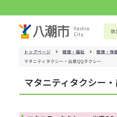
こ
の
ペ
ー
防
ジ
の
先
トップページ
健康・福祉
健康・保
頭
で
マタニティタクシー・出産QQタクシー
す
本
マタニティタクシー・
文
こ
こ
か
ら