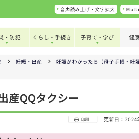
音声読み上げ・文字拡大
Multi
災・防犯
くらし・手続き
子育て・学び
健
健
妊娠・出産
妊娠がわかったら（母子手帳・妊
出産QQタクシー
更新日：2024
印刷