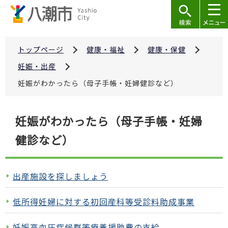
こ
の
ペ
ー
トップページ
健康・福祉
健康・保健
ジ
妊娠・出産
の
妊娠がわかったら（母子手帳・妊婦健診など）
先
頭
本
で
妊娠がわかったら（母子手帳・妊婦
文
す
健診など）
こ
こ
か
出産施設を探しましょう
ら
低所得妊婦に対する初回産科等受診料助成事業
妊娠高血圧症候群等療養援助費の支給