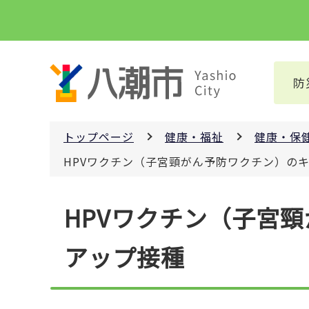
こ
の
ペ
ー
防
ジ
の
先
トップページ
健康・福祉
健康・保
頭
で
HPVワクチン（子宮頸がん予防ワクチン）の
す
本
HPVワクチン（子宮
文
こ
アップ接種
こ
か
ら