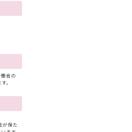
労働省の
ます。
性が保た
ています