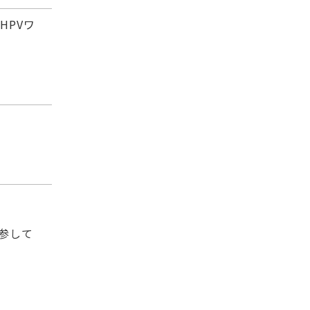
HPVワ
参して