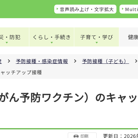
音声読み上げ・文字拡大
Multi
災・防犯
くらし・手続き
子育て・学び
健
健
予防接種・感染症情報
予防接種（子ども）
キャッチアップ接種
頸がん予防ワクチン）のキャ
更新日：2026
印刷