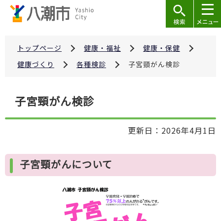
こ
の
ペ
ー
トップページ
健康・福祉
健康・保健
ジ
健康づくり
各種検診
子宮頸がん検診
の
先
本
子宮頸がん検診
頭
文
で
こ
す
更新日：2026年4月1日
こ
か
ら
子宮頸がんについて