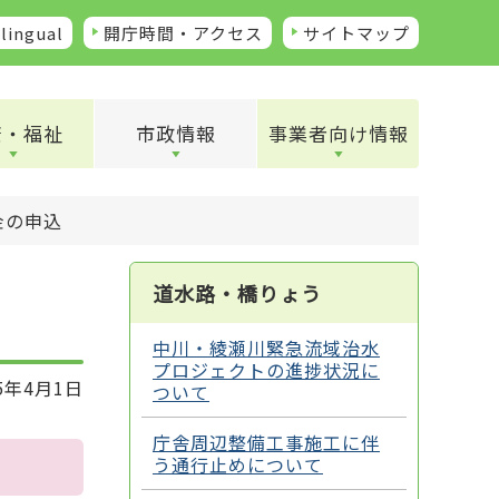
lingual
開庁時間・アクセス
サイトマップ
康・福祉
市政情報
事業者向け情報
金の申込
道水路・橋りょう
中川・綾瀬川緊急流域治水
プロジェクトの進捗状況に
5年4月1日
ついて
庁舎周辺整備工事施工に伴
う通行止めについて