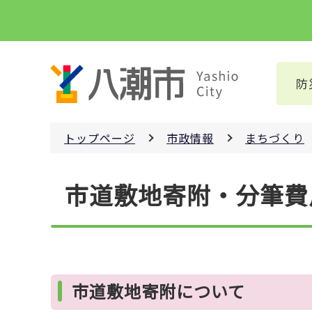
こ
の
ペ
ー
防
ジ
の
先
トップページ
市政情報
まちづくり
頭
で
本
す
市道敷地寄附・分筆費
文
こ
こ
か
ら
市道敷地寄附について