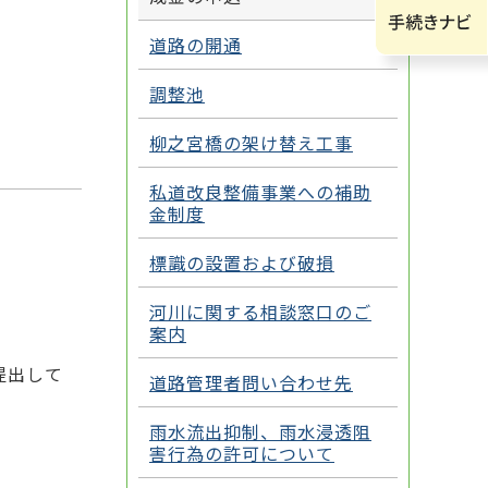
道路の開通
調整池
柳之宮橋の架け替え工事
私道改良整備事業への補助
金制度
標識の設置および破損
河川に関する相談窓口のご
案内
提出して
道路管理者問い合わせ先
雨水流出抑制、雨水浸透阻
害行為の許可について