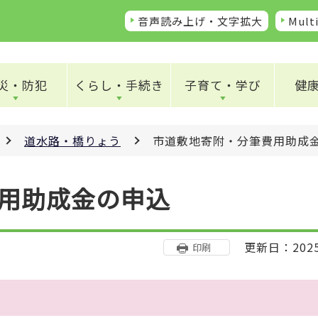
音声読み上げ・文字拡大
Multi
災・防犯
くらし・手続き
子育て・学び
健
道水路・橋りょう
市道敷地寄附・分筆費用助成
用助成金の申込
更新日：202
印刷