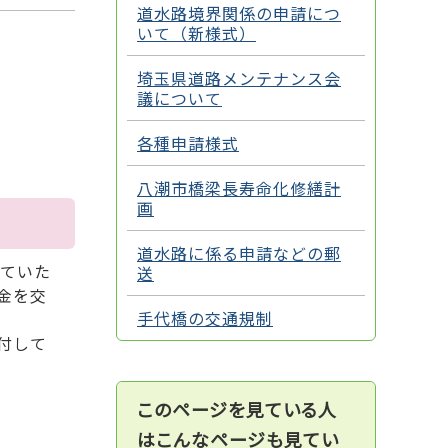
道水路境界関係の申請につ
いて（新様式）
埼玉県道路メンテナンス会
議について
各種申請様式
八潮市橋梁長寿命化修繕計
画
道水路に係る申請などの郵
ていた
送
金を交
手代橋の交通規制
付して
このページを見ている人
はこんなページも見てい