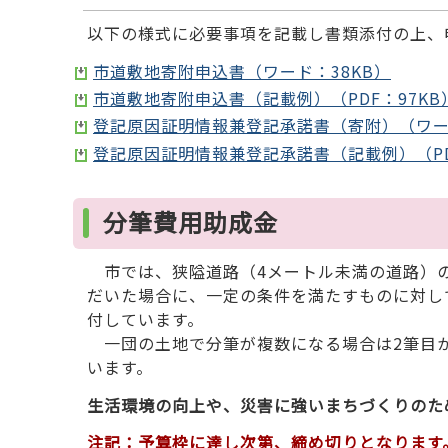
以下の様式に必要事項を記載し書類添付の上、
市道敷地寄附申込書（ワード：38KB）
市道敷地寄附申込書（記載例）（PDF：97KB
登記原因証明情報兼登記承諾書（寄附）（ワード
登記原因証明情報兼登記承諾書（記載例）（PD
分筆費用助成金
市では、狭隘道路（4メートル未満の道路）の
だいた場合に、一定の条件を満たすものに対し
付しています。
一団の土地で分筆が複数になる場合は2筆目か
います。
生活環境の向上や、災害に強いまちづくりのた
注記：予算枠に達し次第、締め切りとなります