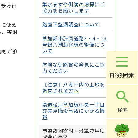
集水ますや側溝の清掃にご
を受け付
協力をお願いします
路面下空洞調査について
由に使え
も、寄附
草加都市計画道路3・4・13
号線八潮越谷線の整備につ
いて
内もご参
危険な街路樹の発見にご協
力ください
【注意】八潮市内の土地を
調査される方へ
県道松戸草加線中央一丁目
交差点陥没事故にかかる情
報
市道敷地寄附・分筆費用助
成金の申込