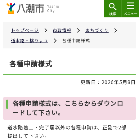
こ
の
ペ
ー
トップページ
市政情報
まちづくり
ジ
道水路・橋りょう
各種申請様式
の
先
本
各種申請様式
頭
文
で
こ
す
更新日：2026年5月8日
こ
か
ら
各種申請様式は、こちらからダウンロ
ードして下さい。
道水路着工・完了届
以外
の各種申請は、正副で2部
提出して下さい。