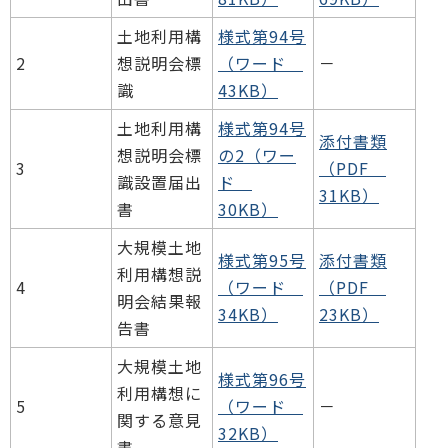
土地利用構
様式第94号
2
想説明会標
（ワード
－
識
43KB）
土地利用構
様式第94号
添付書類
想説明会標
の2（ワー
3
（PDF
識設置届出
ド
31KB）
書
30KB）
大規模土地
様式第95号
添付書類
利用構想説
4
（ワード
（PDF
明会結果報
34KB）
23KB）
告書
大規模土地
様式第96号
利用構想に
5
（ワード
－
関する意見
32KB）
書