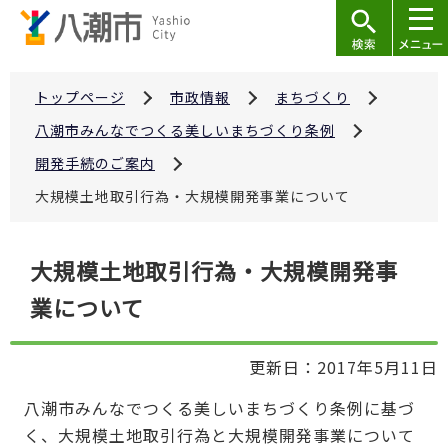
こ
の
ペ
ー
トップページ
市政情報
まちづくり
ジ
八潮市みんなでつくる美しいまちづくり条例
の
開発手続のご案内
先
大規模土地取引行為・大規模開発事業について
頭
で
本
す
大規模土地取引行為・大規模開発事
文
業について
こ
こ
か
更新日：2017年5月11日
ら
八潮市みんなでつくる美しいまちづくり条例に基づ
く、大規模土地取引行為と大規模開発事業について