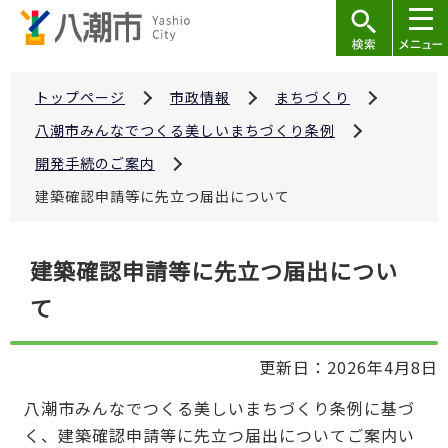
こ
の
ペ
ー
トップページ
市政情報
まちづくり
ジ
八潮市みんなでつくる美しいまちづくり条例
の
開発手続のご案内
先
建築確認申請等に先立つ届出について
頭
で
本
す
建築確認申請等に先立つ届出につい
文
て
こ
こ
か
更新日：2026年4月8日
ら
八潮市みんなでつくる美しいまちづくり条例に基づ
く、建築確認申請等に先立つ届出についてご案内い