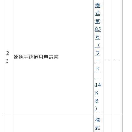
様
式
第
85
号
（
2
ワ
速達手続適用申請書
3
ー
－
－
ド
14
K
B
）
様
式