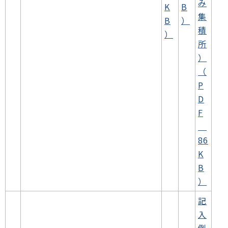
み
K
B
集
B
）
積
）
所
）
（
P
D
F
86
K
B
）
記
入
例