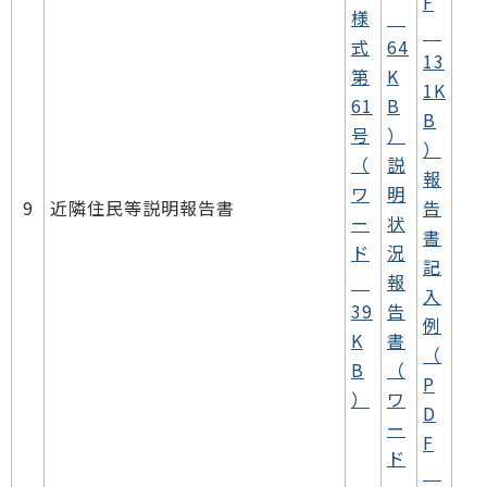
F
様
式
64
13
第
K
1K
61
B
B
号
）
）
（
説
報
ワ
明
9
近隣住民等説明報告書
告
ー
状
書
ド
況
記
報
入
39
告
例
K
書
（
B
（
P
）
ワ
D
ー
F
ド