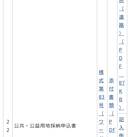
（
道
路
）
（
P
D
F
様
式
添
87
第
付
K
83
書
B
号
類
）
（
（
記
2
ワ
P
公共・公益用地採納申込書
入
2
ー
DF
例