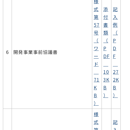
様
式
添
記
第
付
入
57
書
例
号
類
（
（
（
P
ワ
P
D
6
開発事業事前協議書
ー
DF
F
ド
10
27
71
3K
2K
K
B
B
B
）
）
）
様
式
記
第
入