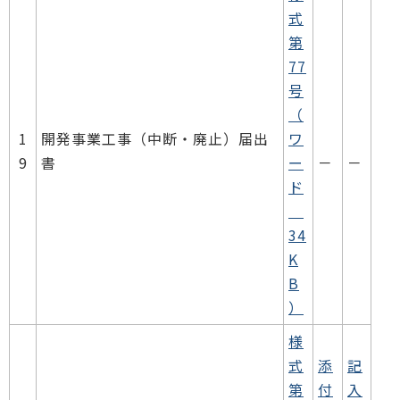
式
第
77
号
（
1
開発事業工事（中断・廃止）届出
ワ
9
書
ー
－
－
ド
34
K
B
）
様
式
添
記
第
付
入