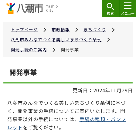
こ
の
ペ
ー
トップページ
市政情報
まちづくり
ジ
八潮市みんなでつくる美しいまちづくり条例
の
開発手続のご案内
開発事業
先
頭
本
で
開発事業
文
す
こ
更新日：2024年11月29日
こ
か
八潮市みんなでつくる美しいまちづくり条例に基づ
ら
く、開発事業の手続についてご案内いたします。開
発事業以外の手続については、
手続の種類・パンフ
レット
をご覧ください。