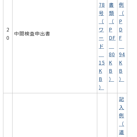
78
書
例
号
類
（
（
（
P
2
ワ
P
D
中間検査申出書
0
ー
DF
F
ド
80
94
15
K
K
K
B
B
B
）
）
）
記
入
例
（
道