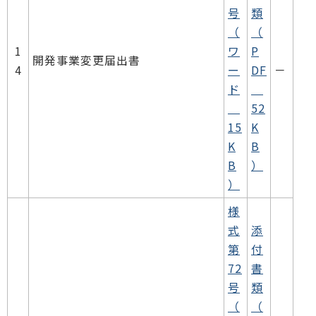
号
類
（
（
1
ワ
P
開発事業変更届出書
4
ー
DF
－
ド
52
15
K
K
B
B
）
）
様
式
添
第
付
72
書
号
類
（
（