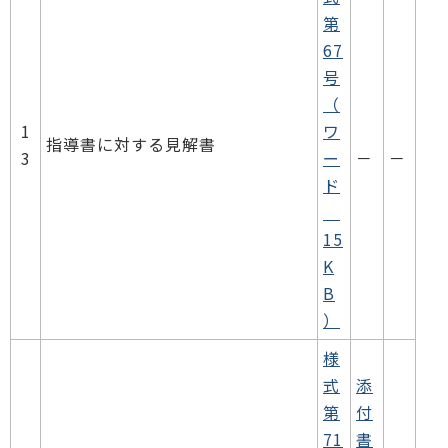
第
67
号
（
1
ワ
指導書に対する見解書
3
ー
－
－
ド
15
K
B
）
様
式
添
第
付
71
書