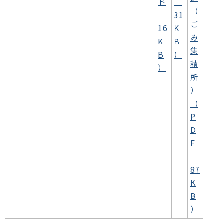
ド
（
31
ご
16
K
み
K
B
集
B
）
積
）
所
）
（
P
D
F
87
K
B
）