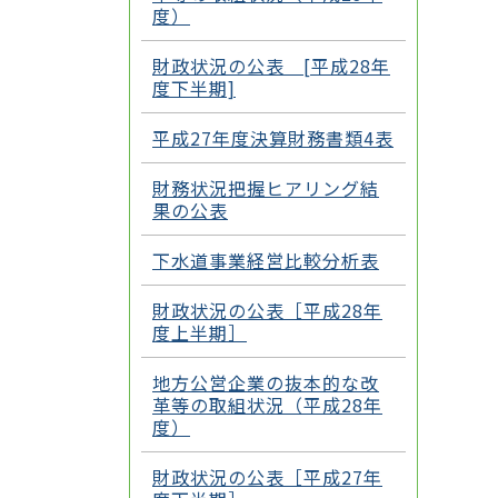
度）
財政状況の公表 [平成28年
度下半期]
平成27年度決算財務書類4表
財務状況把握ヒアリング結
果の公表
下水道事業経営比較分析表
財政状況の公表［平成28年
度上半期］
地方公営企業の抜本的な改
革等の取組状況（平成28年
度）
財政状況の公表［平成27年