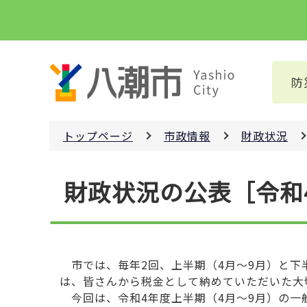
こ
の
ペ
ー
防
ジ
の
先
トップページ
市政情報
財政状況
頭
で
本
す
財政状況の公表［令和
文
こ
こ
か
ら
市では、毎年2回、上半期（4月～9月）と下
は、皆さんから税金として納めていただいた大
今回は、令和4年度上半期（4月～9月）の一