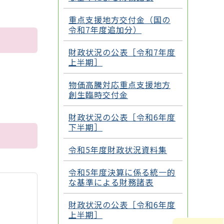
重点支援地方交付金（国の
令和7年度追加分）
財政状況の公表［令和7年度
上半期］
物価高騰対応重点支援地方
創生臨時交付金
財政状況の公表［令和6年度
下半期］
令和5年度財政状況資料集
令和5年度決算に係る統一的
な基準による財務諸表
財政状況の公表［令和6年度
上半期］