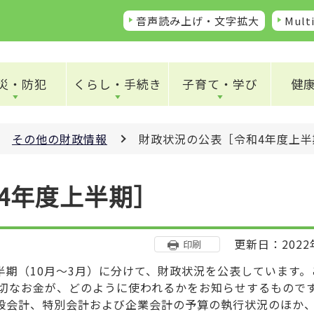
音声読み上げ・文字拡大
Multi
災・防犯
くらし・手続き
子育て・学び
健
その他の財政情報
財政状況の公表［令和4年度上半
4年度上半期］
更新日：2022
印刷
半期（10月～3月）に分けて、財政状況を公表しています。
切なお金が、どのように使われるかをお知らせするもので
般会計、特別会計および企業会計の予算の執行状況のほか