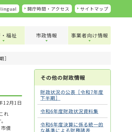
lingual
開庁時間・アクセス
サイトマップ
康・福祉
市政情報
事業者向け情報
期］
その他の財政情報
財政状況の公表［令和7年度
下半期］
年12月1日
令和6年度財政状況資料集
これ
す。
令和6年度決算に係る統一的
、市債
な基準による財務諸表