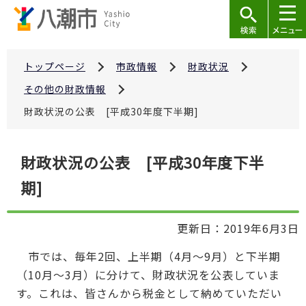
こ
の
ペ
ー
トップページ
市政情報
財政状況
ジ
その他の財政情報
の
財政状況の公表 [平成30年度下半期]
先
頭
本
で
財政状況の公表 [平成30年度下半
文
す
期]
こ
こ
か
更新日：2019年6月3日
ら
市では、毎年2回、上半期（4月～9月）と下半期
（10月～3月）に分けて、財政状況を公表していま
す。これは、皆さんから税金として納めていただい