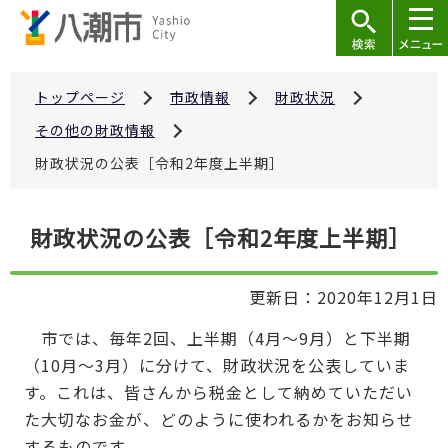
こ
の
ペ
ー
トップページ
市政情報
財政状況
ジ
その他の財政情報
の
財政状況の公表［令和2年度上半期］
先
頭
本
で
財政状況の公表［令和2年度上半期］
文
す
こ
更新日：2020年12月1日
こ
か
市では、毎年2回、上半期（4月～9月）と下半期
ら
（10月～3月）に分けて、財政状況を公表していま
す。これは、皆さんから税金として納めていただい
た大切なお金が、どのように使われるかをお知らせ
するものです。