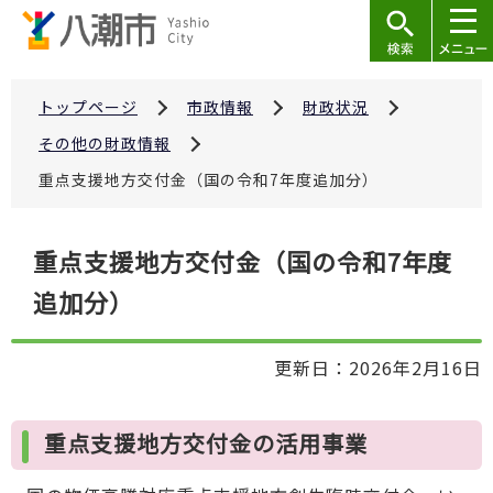
こ
の
ペ
ー
トップページ
市政情報
財政状況
ジ
その他の財政情報
の
重点支援地方交付金（国の令和7年度追加分）
先
頭
本
で
重点支援地方交付金（国の令和7年度
文
す
追加分）
こ
こ
か
更新日：2026年2月16日
ら
重点支援地方交付金の活用事業