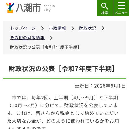
こ
の
ペ
ー
トップページ
市政情報
財政状況
ジ
その他の財政情報
の
財政状況の公表［令和7年度下半期］
先
頭
本
で
財政状況の公表［令和7年度下半期］
文
す
こ
更新日：2026年6月1日
こ
か
市では、毎年2回、上半期（4月～9月）と下半期
ら
（10月～3月）に分けて、財政状況を公表していま
す。これは、皆さんから税金として納めていただい
た大切なお金が、どのように使われているかをお知
らせするものです。