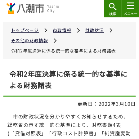
こ
の
ペ
ー
トップページ
市政情報
財政状況
ジ
その他の財政情報
の
令和2年度決算に係る統一的な基準による財務諸表
先
頭
本
で
令和2年度決算に係る統一的な基準に
文
す
よる財務諸表
こ
こ
か
更新日：2022年3月10日
ら
市の財政状況を分かりやすくお知らせするため、
総務省の示す統一的な基準により、財務書類4表
(「貸借対照表」「行政コスト計算書」「純資産変動