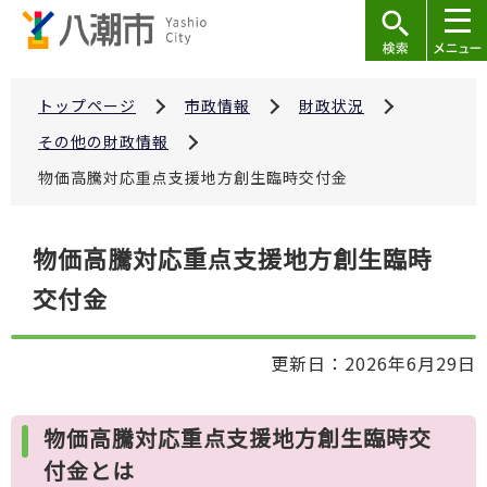
こ
の
ペ
ー
トップページ
市政情報
財政状況
ジ
その他の財政情報
の
物価高騰対応重点支援地方創生臨時交付金
先
頭
本
で
物価高騰対応重点支援地方創生臨時
文
す
交付金
こ
こ
か
更新日：2026年6月29日
ら
物価高騰対応重点支援地方創生臨時交
付金とは