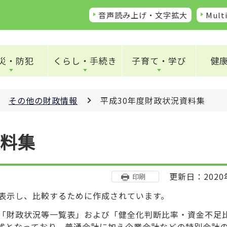
音声読み上げ・文字拡大
Multi
災・防犯
くらし・手続き
子育て・学び
健
その他の財政情報
平成30年度財政状況資料集
資料集
更新日：2020
印刷
表示し、比較するために作成されています。
「財政状況等一覧表」および「健全化判断比率・資金不足
式となっており、普通会計に加え企業会計などの特別会計