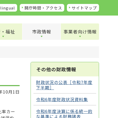
lingual
開庁時間・アクセス
サイトマップ
康・福祉
市政情報
事業者向け情報
その他の財政情報
財政状況の公表［令和7年度
下半期］
年10月1日
令和6年度財政状況資料集
令和6年度決算に係る統一的
比率カー
な基準による財務諸表
の状況や