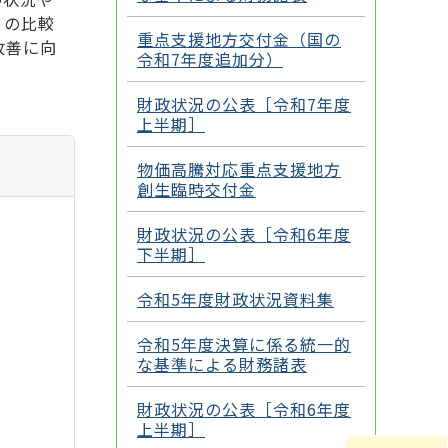
との比較
重点支援地方交付金（国の
改善に向
令和7年度追加分）
財政状況の公表［令和7年度
上半期］
物価高騰対応重点支援地方
創生臨時交付金
財政状況の公表［令和6年度
下半期］
令和5年度財政状況資料集
令和5年度決算に係る統一的
な基準による財務諸表
財政状況の公表［令和6年度
上半期］