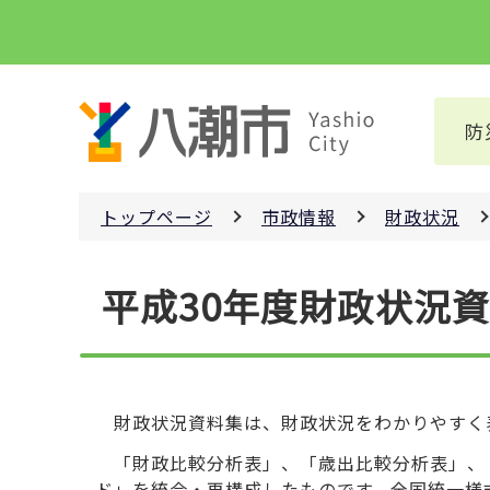
こ
の
ペ
ー
防
ジ
の
先
トップページ
市政情報
財政状況
頭
で
本
す
平成30年度財政状況
文
こ
こ
か
ら
財政状況資料集は、財政状況をわかりやすく
「財政比較分析表」、「歳出比較分析表」、
ド」を統合・再構成したものです。全国統一様