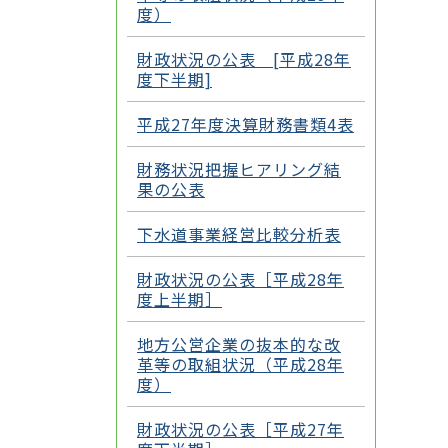
度）
財政状況の公表 [平成28年
度下半期]
平成27年度決算財務書類4表
財務状況把握ヒアリング結
果の公表
下水道事業経営比較分析表
財政状況の公表［平成28年
度上半期］
地方公営企業の抜本的な改
革等の取組状況（平成28年
度）
財政状況の公表［平成27年