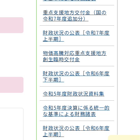
重点支援地方交付金（国の
令和7年度追加分）
財政状況の公表［令和7年度
上半期］
物価高騰対応重点支援地方
創生臨時交付金
財政状況の公表［令和6年度
下半期］
令和5年度財政状況資料集
令和5年度決算に係る統一的
な基準による財務諸表
財政状況の公表［令和6年度
上半期］