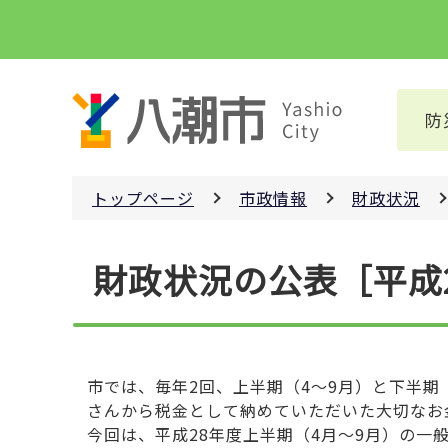
こ
の
ペ
ー
防
ジ
の
先
トップページ
市政情報
財政状況
頭
で
本
す
財政状況の公表［平成
文
こ
こ
か
ら
市では、毎年2回、上半期（4～9月）と下半期
さんから税金として納めていただいた大切なお
今回は、平成28年度上半期（4月～9月）の