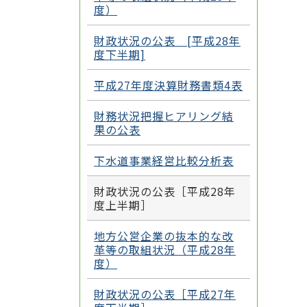
度）
財政状況の公表 [平成28年
度下半期]
平成27年度決算財務書類4表
財務状況把握ヒアリング結
果の公表
下水道事業経営比較分析表
財政状況の公表［平成28年
度上半期］
地方公営企業の抜本的な改
革等の取組状況（平成28年
度）
財政状況の公表［平成27年