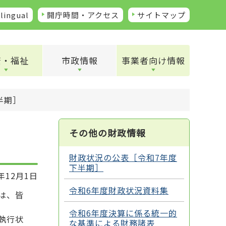
lingual
開庁時間・アクセス
サイトマップ
康・福祉
市政情報
事業者向け情報
半期］
その他の財政情報
財政状況の公表［令和7年度
下半期］
年12月1日
令和6年度財政状況資料集
は、皆
令和6年度決算に係る統一的
執行状
な基準による財務諸表