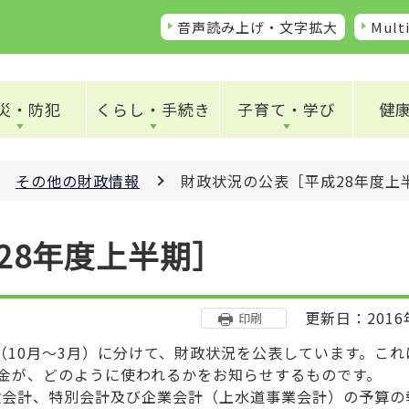
音声読み上げ・文字拡大
Multi
災・防犯
くらし・手続き
子育て・学び
健
その他の財政情報
財政状況の公表［平成28年度上
28年度上半期］
更新日：2016
印刷
（10月～3月）に分けて、財政状況を公表しています。これ
金が、どのように使われるかをお知らせするものです。
一般会計、特別会計及び企業会計（上水道事業会計）の予算の