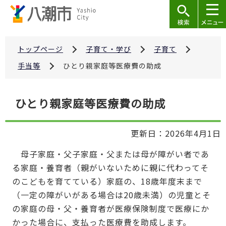
こ
の
ペ
ー
トップページ
子育て・学び
子育て
ジ
手当等
ひとり親家庭等医療費の助成
の
先
本
ひとり親家庭等医療費の助成
頭
文
で
こ
す
更新日：2026年4月1日
こ
か
母子家庭・父子家庭・父または母が障がい者であ
ら
る家庭・養育者（親がいないために親に代わってそ
のこどもを育てている）家庭の、18歳年度末まで
（一定の障がいがある場合は20歳未満）の児童とそ
の家庭の母・父・養育者が医療保険制度で医療にか
かった場合に、支払った医療費を助成します。