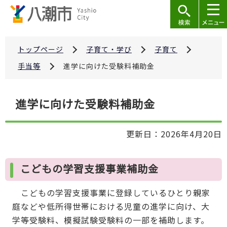
こ
の
ペ
ー
トップページ
子育て・学び
子育て
ジ
手当等
進学に向けた受験料補助金
の
先
本
進学に向けた受験料補助金
頭
文
で
こ
す
更新日：2026年4月20日
こ
か
ら
こどもの学習支援事業補助金
こどもの学習支援事業に登録しているひとり親家
庭などや低所得世帯における児童の進学に向け、大
学等受験料、模擬試験受験料の一部を補助します。