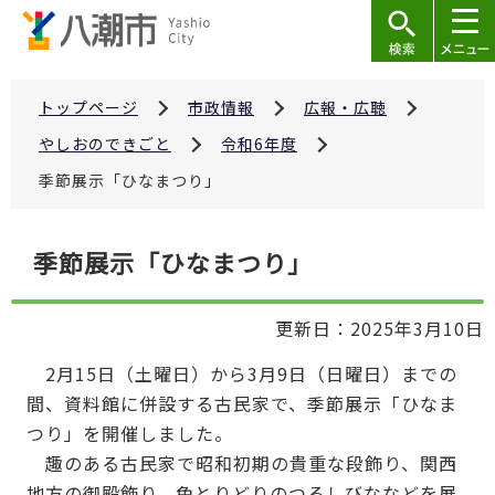
こ
の
ペ
ー
トップページ
市政情報
広報・広聴
ジ
やしおのできごと
令和6年度
の
季節展示「ひなまつり」
先
頭
本
で
季節展示「ひなまつり」
文
す
こ
更新日：2025年3月10日
こ
か
2月15日（土曜日）から3月9日（日曜日）までの
ら
間、資料館に併設する古民家で、季節展示「ひなま
つり」を開催しました。
趣のある古民家で昭和初期の貴重な段飾り、関西
地方の御殿飾り、色とりどりのつるしびななどを展