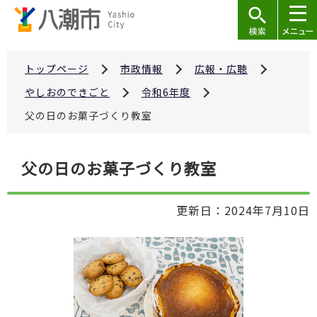
こ
の
ペ
ー
トップページ
市政情報
広報・広聴
ジ
やしおのできごと
令和6年度
の
父の日のお菓子づくり教室
先
頭
本
で
父の日のお菓子づくり教室
文
す
こ
更新日：2024年7月10日
こ
か
ら