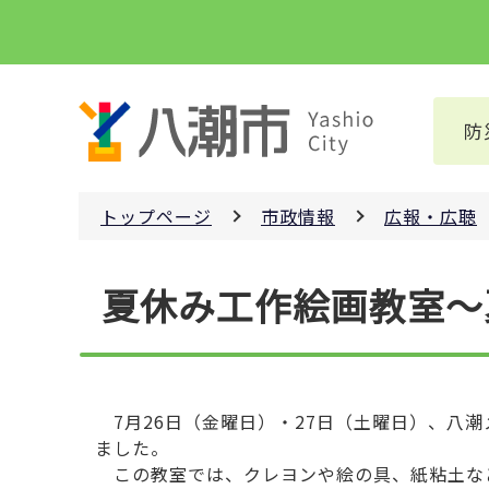
こ
の
ペ
ー
防
ジ
の
先
トップページ
市政情報
広報・広聴
頭
で
本
す
夏休み工作絵画教室～
文
こ
こ
か
ら
7月26日（金曜日）・27日（土曜日）、八潮
ました。
この教室では、クレヨンや絵の具、紙粘土な