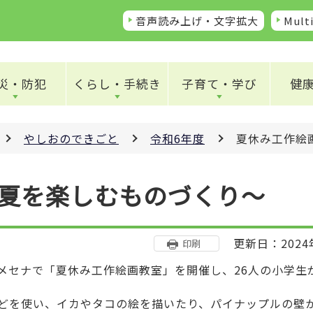
音声読み上げ・文字拡大
Multi
災・防犯
くらし・手続き
子育て・学び
健
やしおのできごと
令和6年度
夏休み工作絵
夏を楽しむものづくり～
更新日：2024
印刷
メセナで「夏休み工作絵画教室」を開催し、26人の小学生
どを使い、イカやタコの絵を描いたり、パイナップルの壁