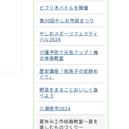
ビブリオバトルを開催
第30回やしお市民まつり
やしおスポーツフェスティ
バル2024
介護予防で元気アップ！俺
の体操教室
歴史講座「我孫子の史跡め
ぐり」
野菜をまるごとおいしく食
べよう
八潮夜市2024
夏休み工作絵画教室～夏を
楽しむものづくり～