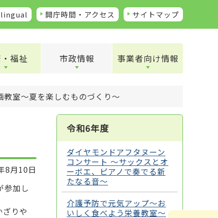
lingual
開庁時間・アクセス
サイトマップ
康・福祉
市政情報
事業者向け情報
画教室～夏を楽しむものづくり～
令和6年度
ダイヤモンドアフタヌーン
コンサート ～サックスとオ
年8月10日
ーボエ、ピアノで奏でる新
たなる音～
が参加し
介護予防で元気アップ～お
かざりや
いしく食べよう栄養教室～