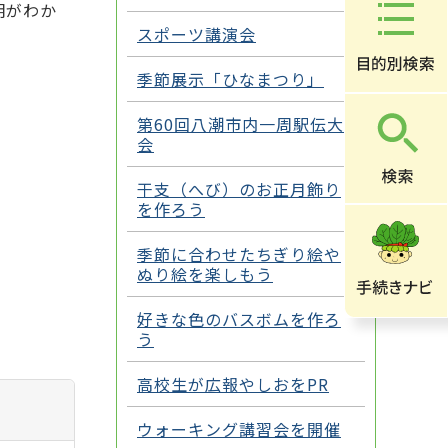
明がわか
スポーツ講演会
季節展示「ひなまつり」
第60回八潮市内一周駅伝大
会
干支（へび）のお正月飾り
を作ろう
季節に合わせたちぎり絵や
ぬり絵を楽しもう
好きな色のバスボムを作ろ
う
高校生が広報やしおをPR
ウォーキング講習会を開催