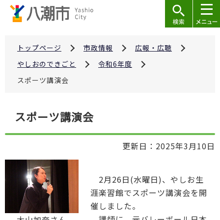
こ
の
ペ
ー
トップページ
市政情報
広報・広聴
ジ
やしおのできごと
令和6年度
の
スポーツ講演会
先
頭
本
で
スポーツ講演会
文
す
こ
更新日：2025年3月10日
こ
か
ら
2月26日(水曜日)、やしお生
涯楽習館でスポーツ講演会を開
催しました。
講師に、元バレーボール日本
大山加奈さん