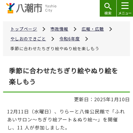
こ
の
ペ
ー
トップページ
市政情報
広報・広聴
ジ
やしおのできごと
令和6年度
の
季節に合わせたちぎり絵やぬり絵を楽しもう
先
頭
本
で
季節に合わせたちぎり絵やぬり絵を
文
す
楽しもう
こ
こ
か
更新日：2025年1月10日
ら
12月11日（水曜日）、りらーと八條公民館で「ふれ
あいサロン～ちぎり絵アート＆ぬり絵～」を開催
し、11 人が参加しました。