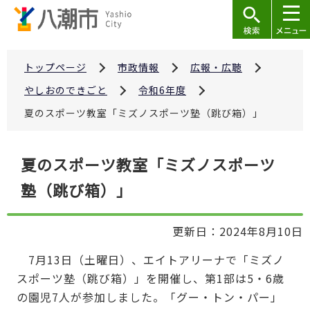
こ
の
ペ
ー
トップページ
市政情報
広報・広聴
ジ
やしおのできごと
令和6年度
の
夏のスポーツ教室「ミズノスポーツ塾（跳び箱）」
先
頭
本
で
夏のスポーツ教室「ミズノスポーツ
文
す
塾（跳び箱）」
こ
こ
か
更新日：2024年8月10日
ら
7月13日（土曜日）、エイトアリーナで「ミズノ
スポーツ塾（跳び箱）」を開催し、第1部は5・6歳
の園児7人が参加しました。「グー・トン・パー」