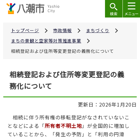
こ
の
ペ
ー
トップページ
市政情報
まちづくり
ジ
まちの景観と空家等対策推進事業
の
相続登記および住所等変更登記の義務化について
先
頭
本
で
相続登記および住所等変更登記の義
文
す
務化について
こ
こ
か
更新日：2026年1月20日
ら
相続に伴う所有権の移転登記がなされていないこ
となどによる「
所有者不明土地
」が全国的に増加し
ていることから、「発生の予防」と「利用の円滑