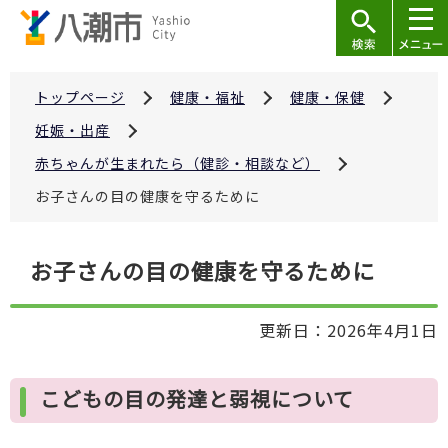
こ
の
ペ
ー
トップページ
健康・福祉
健康・保健
ジ
妊娠・出産
の
赤ちゃんが生まれたら（健診・相談など）
先
お子さんの目の健康を守るために
頭
で
本
す
お子さんの目の健康を守るために
文
こ
更新日：2026年4月1日
こ
か
ら
こどもの目の発達と弱視について