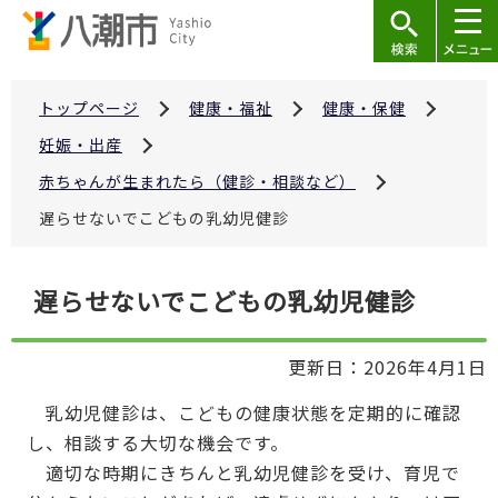
こ
の
ペ
ー
トップページ
健康・福祉
健康・保健
ジ
妊娠・出産
の
赤ちゃんが生まれたら（健診・相談など）
先
遅らせないでこどもの乳幼児健診
頭
で
本
す
遅らせないでこどもの乳幼児健診
文
こ
更新日：2026年4月1日
こ
か
乳幼児健診は、こどもの健康状態を定期的に確認
ら
し、相談する大切な機会です。
適切な時期にきちんと乳幼児健診を受け、育児で