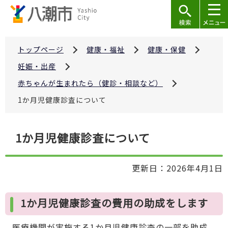
こ
の
ペ
ー
トップページ
健康・福祉
健康・保健
ジ
妊娠・出産
の
赤ちゃんが生まれたら（健診・相談など）
先
1か月児健康診査について
頭
で
本
す
1か月児健康診査について
文
こ
更新日：2026年4月1日
こ
か
ら
1か月児健康診査の費用の助成をします
医療機関が実施する1か月児健康診査の一部を助成