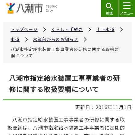
こ
の
ペ
ー
トップページ
くらし・手続き
上下水道
ジ
水道
水道部からのお知らせ
の
八潮市指定給水装置工事事業者の研修に関する取扱要
先
綱について
頭
で
本
八潮市指定給水装置工事事業者の研
す
文
修に関する取扱要綱について
こ
こ
か
更新日：2016年11月1日
ら
八潮市指定給水装置工事事業者の研修に関する取
扱要綱は、八潮市指定給水装置工事事業者に定期的