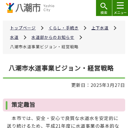
こ
の
ペ
ー
トップページ
くらし・手続き
上下水道
ジ
水道
水道部からのお知らせ
の
八潮市水道事業ビジョン・経営戦略
先
頭
本
で
八潮市水道事業ビジョン・経営戦略
文
す
こ
更新日：2025年3月27日
こ
か
ら
策定趣旨
本市では、安全・安心で良質な水道水を安定的に
送り続けるため、平成21年度に水道事業の基本的な