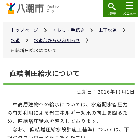
こ
の
ペ
ー
トップページ
くらし・手続き
上下水道
ジ
水道
水道部からのお知らせ
の
直結増圧給水について
先
頭
本
で
直結増圧給水について
文
す
こ
更新日：2016年11月1日
こ
か
中高層建物への給水については、水道配水管圧力
ら
の有効利用による省エネルギー効果の向上を図るた
め、直結増圧給水を導入しております。
なお、 直結増圧給水設計施工基準については、下
記のダウンロードをご覧ください。