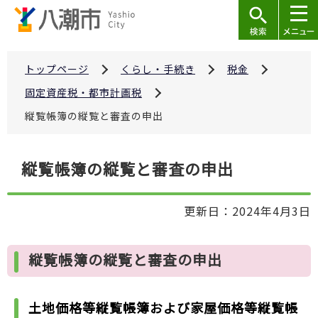
こ
の
ペ
ー
トップページ
くらし・手続き
税金
ジ
固定資産税・都市計画税
の
縦覧帳簿の縦覧と審査の申出
先
頭
本
で
縦覧帳簿の縦覧と審査の申出
文
す
こ
更新日：2024年4月3日
こ
か
ら
縦覧帳簿の縦覧と審査の申出
土地価格等縦覧帳簿および家屋価格等縦覧帳