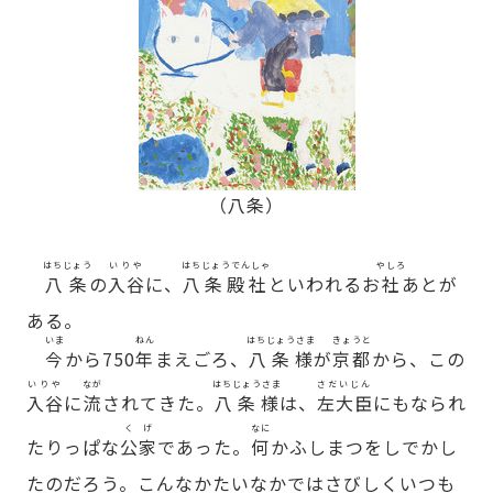
（八条）
はちじょう
いりや
はちじょうでんしゃ
やしろ
八条
の
入谷
に、
八条殿社
といわれるお
社
あとが
ある。
いま
ねん
はちじょうさま
きょうと
今
から750
年
まえごろ、
八条様
が
京都
から、この
いりや
なが
はちじょうさま
さだいじん
入谷
に
流
されてきた。
八条様
は、
左大臣
にもなられ
くげ
なに
たりっぱな
公家
であった。
何
かふしまつをしでかし
たのだろう。こんなかたいなかではさびしくいつも