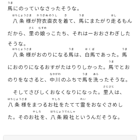
うま
馬
にのっていなさったそうな。
はちじょうさま
かりぎぬのうし
き
うま
はし
八条様
が
狩衣直衣
を
着
て、
馬
にまたがり
走
るもん
さと
むすめ
だから、
里
の
娘
っこたち、それはーおおさわぎした
そうな。
はちじょうさま
うま
はくば
うま
八条様
がおのりになる
馬
は、
白馬
であった。
馬
うま
におのりになるおすがたはりりしかった。
馬
でとお
なかがわ
うま
あら
のりをなさると、
中川
のふちで
馬
を
洗
ったそうな。
さとびと
そしてさびしくおなくなりになった。
里人
は、
はちじょうさま
やしろ
れい
八条様
をまつるお
社
をたてて
霊
をおなぐさめし
やしろ
はちじょうでんしゃ
た。そのお
社
を、
八条殿社
というんだそうな。