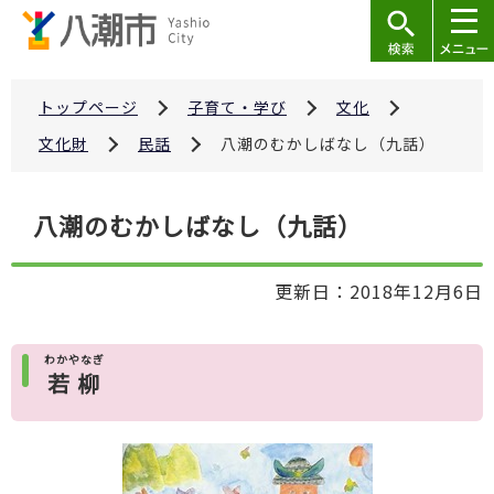
こ
の
ペ
ー
トップページ
子育て・学び
文化
ジ
文化財
民話
八潮のむかしばなし（九話）
の
先
本
八潮のむかしばなし（九話）
頭
文
で
こ
す
更新日：2018年12月6日
こ
か
ら
わかやなぎ
若柳