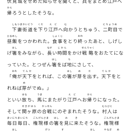
伏見城
をせめた
知
らせを
聞
くと、
兵
をまとめ
江戸
へ
かえ
帰
ろうとしたそうな。
しもつまかいどう
くだ
えど
む
にちょうめ
下妻街道
を
下
り
江戸
へ
向
かうとちゅう、
二町目
で
ひるめし
しょくじ
おわ
昼飯
をつかわれた。
食事
をとり
終
ったあと、しげし
はし
なが
じかん
せんりゃく
げ
箸
をみながら、
長
い
時間
をかけ
戦略
をおたてにな
はし
ち
っていた。とつぜん
箸
をば
地
にさして、
おれ
てんか
はし
め
だ
てんか
「
俺
が
天下
をとれば、この
箸
が
芽
を
出
す。
天下
をと
め
れねば
芽
がでぬ。」
はな
うま
えど
かえ
といい
放
ち、
馬
にまたがり
江戸
へお
帰
りになった。
せきがはら
かっせん
むらびと
そして
関ヶ原
の
合戦
にのぞまれたそうな。
村人
は
まいにち
まいにち
ごんげんさま
はし
み
き
ごんげんさま
毎日
毎日
、
権現様
の
箸
を
見
に
来
たそうな。
権現様
はし
げつ
す
はし
やなぎ
め