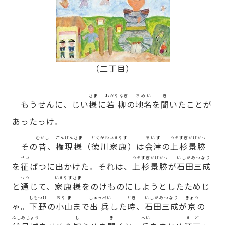
（二丁目）
さま
わかやなぎ
ちめい
き
もうせんに、じい
様
に
若柳
の
地名
を
聞
いたことが
あったっけ。
むかし
ごんげんさま
とくがわいえやす
あいず
うえすぎかげかつ
その
昔
、
権現様
（
徳川家康
）は
会津
の
上杉景勝
せい
うえすぎかげかつ
いしだみつなり
を
征
ばつに出かけた。それは、
上杉景勝
が
石田三成
つう
いえやすさま
と
通
じて、
家康様
をのけものにしようとしたためじ
しもつけ
おやま
しゅっぺい
とき
いしだみつなり
きょう
ゃ。
下野
の
小山
まで
出兵
した
時
、
石田三成
が
京
の
ふしみじょう
し
き
へい
えど