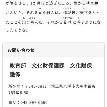
が
箸
をさし、1か
月
ほど
過
ぎたころ、
箸
から
柳
の
芽
み
むらびと
ごんげんさま
てんか
がふいた。それを
見
た
村人
は、
権現様
が
天下
をとっ
し
よろこ
わかやなぎ
よ
たことを
知
り
喜
んだ。それから
若柳
と
呼
ぶようにな
ったそうな。
お問い合わせ
教育部 文化財保護課 文化財保
護係
所在地：〒340-0831 埼玉県八潮市大字南後谷
763番地50
電話：048-997-6666