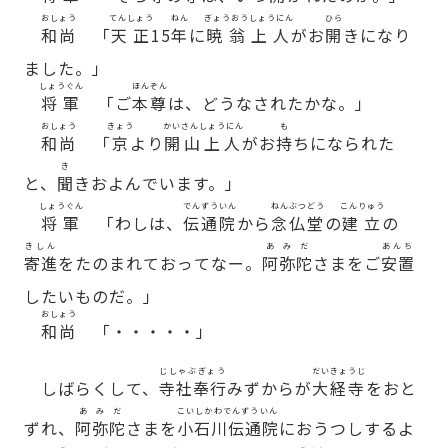
おしょう
てんしょう
ねん
ぎょうおうしょうにん
ひら
和尚
「
天正
15
年
に
暁翁上人
がお
開
きになり
ました。」
しょうぐん
ほんぞん
将軍
「ご
本尊
は、どうなされたかな。」
おしょう
きょう
かいさんしょうにん
も
和尚
「
京
より
開山上人
がお
持
ちになられた
き
と、
聞
きおよんでいます。」
しょうぐん
でんずういん
ねんぶつどう
こんりゅう
将軍
「わしは、
伝通院
から
念仏堂
の
建立
の
きしん
あみだ
あんち
寄進
をたのまれておってなー。
阿弥陀
さまをご
安置
したいものだ。」
おしょう
和尚
「・・・・・」
じしゃぶぎょう
だいきょうじ
しばらくして、
寺社奉行
みずからが
大経寺
をおと
あみだ
こいしかわでんずういん
ずれ、
阿弥陀
さまを
小石川伝通院
におうつしするよ