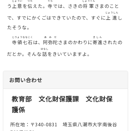
じょうい
つた
てら
しょうぐん
う
上意
を
伝
えた。
寺
では、さきの
将軍
さまのこと
じょうしん
で、すでにかくごはできていたので、すぐに
上進
し
たそうな。
じりょう
ななこく
あみだ
きしん
寺領
七石
は、
阿弥陀
さまのかわりに
寄進
されたの
はなし
だとか。そんな
話
をきいていますよ。
お問い合わせ
教育部 文化財保護課 文化財保
護係
所在地：〒340-0831 埼玉県八潮市大字南後谷