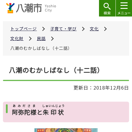
こ
の
ペ
ー
トップページ
子育て・学び
文化
ジ
文化財
民話
の
八潮のむかしばなし（十二話）
先
頭
本
で
八潮のむかしばなし（十二話）
文
す
こ
更新日：2018年12月6日
こ
か
ら
あみださま
しゅいんじょう
阿弥陀様
と
朱印状