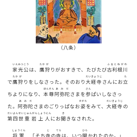
（八条）
いえみつこう
たか
が
ふるとねがわ
家光公
は、
鷹
狩
りがおすきで、たびたび
古利根川
たか
が
だいきょうじ
た
で
鷹
狩
りをしなさった。そのおり
大経寺
さんにお
立
ほんぞん
あみだ
さん
ちよりになり、
本尊
阿弥陀
さまを
参
ぱいしなさっ
あみだ
すがた
だいきょうじ
た。
阿弥陀
さまのごりっぱなお
姿
をみて、
大経寺
の
だいよんせい
じゅんがんしょうにん
き
第四世
重岩上人
にお
聞
きなされた。
しょうぐん
じ
てら
ひら
将軍
「そち
寺
の
寺
は、いつ
開
かれたのか。」