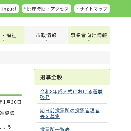
lingual
開庁時間・アクセス
サイトマップ
康・福祉
市政情報
事業者向け情報
選挙全般
令和8年成人式における選挙
啓発
年1月30日
期日前投票所の投票管理者
進協議
等を募集
しょう。
投票所一覧表