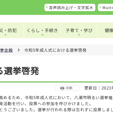
音声読み上げ・文字拡大
Multi
災・防犯
くらし・手続き
子育て・学び
健
挙全般
令和5年成人式における選挙啓発
る選挙啓発
更新日：2023
印刷
めるため、令和5年成人式において、八潮市明るい選挙推
発活動を行い、投票への参加を呼びかけました。
とうございました。選挙が行われる際は忘れずに投票しま