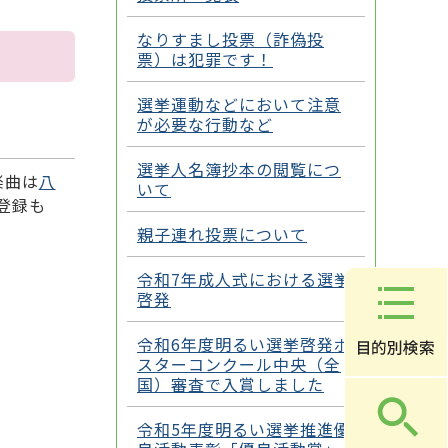
なりすまし投票（詐偽投
票）は犯罪です！
選挙運動などにおいて注意
が必要な行動など
選挙人名簿抄本の閲覧につ
楽曲は
八
いて
登録も
親子連れ投票について
令和7年成人式における選挙
啓発
令和6年度明るい選挙啓発ポ
スターコンクール中央（全
国）審査で入賞しました
令和5年度明るい選挙推進優