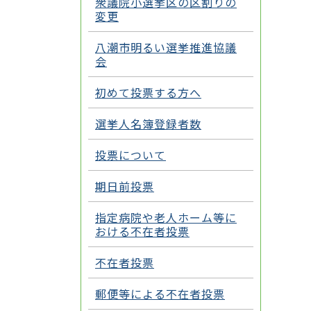
衆議院小選挙区の区割りの
変更
八潮市明るい選挙推進協議
会
初めて投票する方へ
選挙人名簿登録者数
投票について
期日前投票
指定病院や老人ホーム等に
おける不在者投票
不在者投票
郵便等による不在者投票