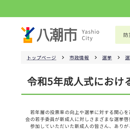
こ
の
ペ
ー
防
ジ
の
先
トップページ
市政情報
選挙
選
頭
で
本
す
令和5年成人式におけ
文
こ
こ
か
ら
若年層の投票率の向上や選挙に対する関心を高
会の若手委員が新成人に対しさまざまな選挙啓
参加していただいた新成人の皆さん、ありが