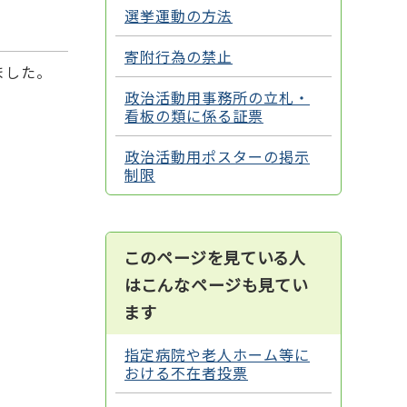
選挙運動の方法
寄附行為の禁止
ました。
政治活動用事務所の立札・
看板の類に係る証票
政治活動用ポスターの掲示
制限
このページを見ている人
はこんなページも見てい
ます
指定病院や老人ホーム等に
おける不在者投票