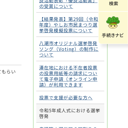
良活動表彰「優良活動賞」
の受賞について
【結果発表】第29回（令和5
年度）やしお市民まつり選
挙啓発模擬投票について
八潮市オリジナル選挙啓発
ソング（Voting）の制作に
ついて
滞在地における不在者投票
てもらい
の投票用紙等の請求につい
て電子申請（オンライン申
請）が利用できます
投票で支援が必要な方へ
令和5年成人式における選挙
啓発